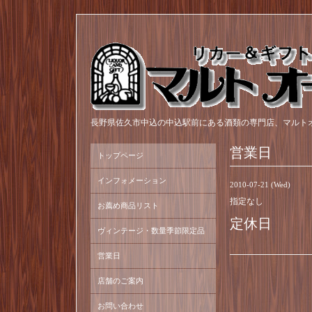
長野県佐久市中込の中込駅前にある酒類の専門店、マルト
営業日
トップページ
インフォメーション
2010-07-21 (Wed)
指定なし
お薦め商品リスト
定休日
ヴィンテージ・数量季節限定品
営業日
店舗のご案内
お問い合わせ