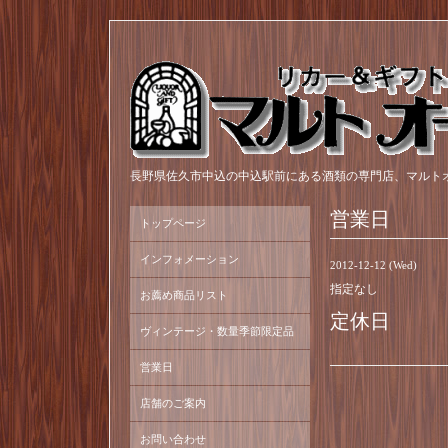
長野県佐久市中込の中込駅前にある酒類の専門店、マルト
営業日
トップページ
インフォメーション
2012-12-12 (Wed)
指定なし
お薦め商品リスト
定休日
ヴィンテージ・数量季節限定品
営業日
店舗のご案内
お問い合わせ