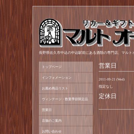
長野県佐久市中込の中込駅前にある酒類の専門店、マルト
営業日
トップページ
インフォメーション
2011-09-21 (Wed)
指定なし
お薦め商品リスト
定休日
ヴィンテージ・数量季節限定品
営業日
店舗のご案内
お問い合わせ