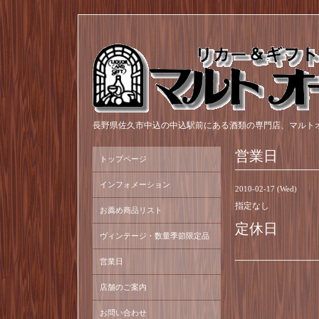
長野県佐久市中込の中込駅前にある酒類の専門店、マルト
営業日
トップページ
インフォメーション
2010-02-17 (Wed)
指定なし
お薦め商品リスト
定休日
ヴィンテージ・数量季節限定品
営業日
店舗のご案内
お問い合わせ